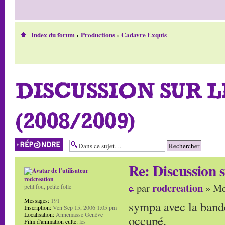
Index du forum
‹
Productions
‹
Cadavre Exquis
DISCUSSION SUR 
(2008/2009)
Répondre
Re: Discussion
rodcreation
rodcreation
par
» Me
petit fou, petite folle
Messages:
191
sympa avec la bande
Inscription:
Ven Sep 15, 2006 1:05 pm
Localisation:
Annemasse Genève
occupé.
Film d'animation culte:
les