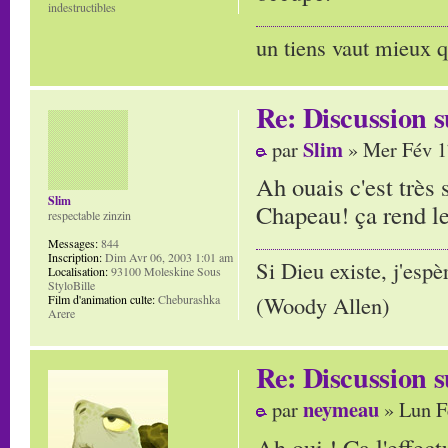
indestructibles
un tiens vaut mieux q
Re: Discussion
Slim
par
» Mer Fév 1
Ah ouais c'est très 
Slim
Chapeau! ça rend l
respectable zinzin
Messages:
844
Inscription:
Dim Avr 06, 2003 1:01 am
Si Dieu existe, j'espè
Localisation:
93100 Moleskine Sous
StyloBille
(Woody Allen)
Film d'animation culte:
Cheburashka
Arere
Re: Discussion
neymeau
par
» Lun F
Ah oui ! Ca l'effec