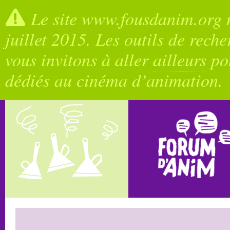
Le site www.fousdanim.org n
juillet 2015. Les outils de rech
vous invitons à aller
ailleurs
pou
dédiés au cinéma d’animation.