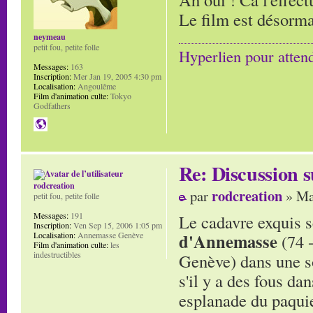
Le film est désorma
neymeau
petit fou, petite folle
Hyperlien pour atten
Messages:
163
Inscription:
Mer Jan 19, 2005 4:30 pm
Localisation:
Angoulême
Film d'animation culte:
Tokyo
Godfathers
Re: Discussion
rodcreation
rodcreation
par
» Ma
petit fou, petite folle
Messages:
191
Le cadavre exquis s
Inscription:
Ven Sep 15, 2006 1:05 pm
Localisation:
Annemasse Genève
d'Annemasse
(74 
Film d'animation culte:
les
indestructibles
Genève) dans une s
s'il y a des fous da
esplanade du paquie