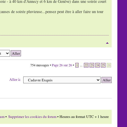
voie - à 40 km d'Annecy et 6 km de Genève) dans une soirée court
auses de soirée pluvieuse...pensez peut être à aller faire un tour
754 messages •
Page
26
sur
26
•
...
1
22
23
24
25
26
Aller à:
rum
•
Supprimer les cookies du forum
• Heures au format UTC + 1 heure