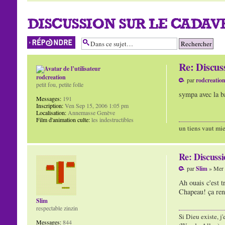
DISCUSSION SUR LE CADAVR
Répondre
Re: Discu
rodcreation
par
rodcreatio
petit fou, petite folle
sympa avec la ba
Messages:
191
Inscription:
Ven Sep 15, 2006 1:05 pm
Localisation:
Annemasse Genève
Film d'animation culte:
les indestructibles
un tiens vaut mie
Re: Discuss
par
Slim
» Mer 
Ah ouais c'est t
Chapeau! ça ren
Slim
respectable zinzin
Si Dieu existe, j
Messages:
844