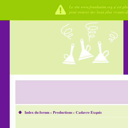
Le site www.fousdanim.org n’est plus
pour trouver des lieux plus vivants 
Index du forum
‹
Productions
‹
Cadavre Exquis