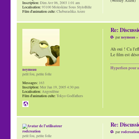
(Woody Allen)
Inscription:
Dim Avr 06, 2003 1:01 am
Localisation:
93100 Moleskine Sous StyloBille
Film d'animation culte:
Cheburashka Arere
Re: Discuss
par
neymeau
» 
Ah oui ! Ca l'e
Le film est déso
Hyperlien pour a
neymeau
petit fou, petite folle
Messages:
163
Inscription:
Mer Jan 19, 2005 4:30 pm
Localisation:
Angoulême
Film d'animation culte:
Tokyo Godfathers
Re: Discuss
rodcreation
par
rodcreatio
petit fou, petite folle