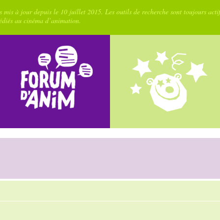
 mis à jour depuis le 10 juillet 2015. Les outils de recherche sont toujours acti
dédiés au cinéma d’animation.