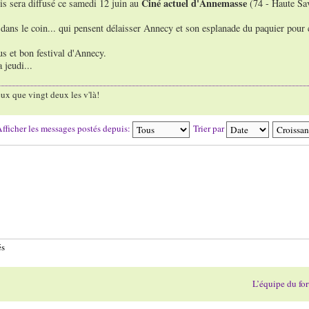
Ciné actuel d'Annemasse
is sera diffusé ce samedi 12 juin au
(74 - Haute Sa
s dans le coin... qui pensent délaisser Annecy et son esplanade du paquier pour c
us et bon festival d'Annecy.
 jeudi...
ux que vingt deux les v'là!
fficher les messages postés depuis:
Trier par
és
L’équipe du fo