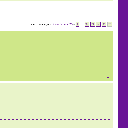
754 messages •
Page
26
sur
26
•
...
1
22
23
24
25
26