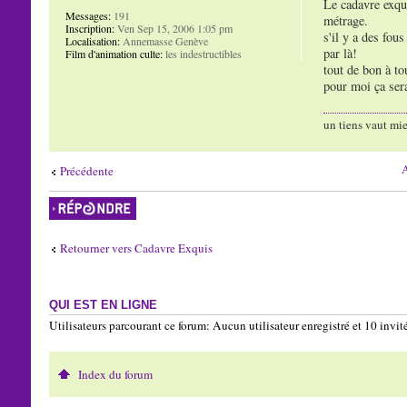
Le cadavre exqu
Messages:
191
métrage.
Inscription:
Ven Sep 15, 2006 1:05 pm
s'il y a des fou
Localisation:
Annemasse Genève
par là!
Film d'animation culte:
les indestructibles
tout de bon à to
pour moi ça sera
un tiens vaut mie
A
Précédente
Répondre
Retourner vers Cadavre Exquis
QUI EST EN LIGNE
Utilisateurs parcourant ce forum: Aucun utilisateur enregistré et 10 invit
Index du forum