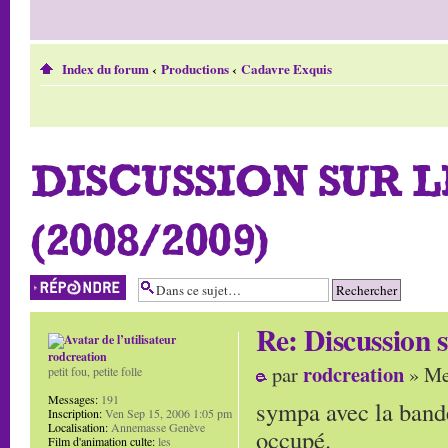
Index du forum
‹
Productions
‹
Cadavre Exquis
DISCUSSION SUR 
(2008/2009)
Répondre
Re: Discussion
rodcreation
rodcreation
par
» Me
petit fou, petite folle
Messages:
191
sympa avec la bande
Inscription:
Ven Sep 15, 2006 1:05 pm
Localisation:
Annemasse Genève
occupé.
Film d'animation culte:
les