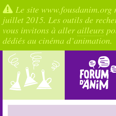
Le site www.fousdanim.org n
juillet 2015. Les outils de rech
vous invitons à aller
ailleurs
pou
dédiés au cinéma d’animation.