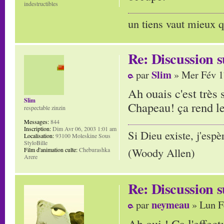
indestructibles
un tiens vaut mieux q
Re: Discussion
Slim
par
» Mer Fév 1
Ah ouais c'est très 
Slim
Chapeau! ça rend l
respectable zinzin
Messages:
844
Inscription:
Dim Avr 06, 2003 1:01 am
Si Dieu existe, j'espè
Localisation:
93100 Moleskine Sous
StyloBille
(Woody Allen)
Film d'animation culte:
Cheburashka
Arere
Re: Discussion
neymeau
par
» Lun F
Ah oui ! Ca l'effec