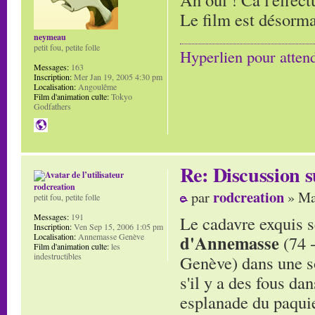
Le film est désorma
neymeau
petit fou, petite folle
Hyperlien pour atten
Messages:
163
Inscription:
Mer Jan 19, 2005 4:30 pm
Localisation:
Angoulême
Film d'animation culte:
Tokyo
Godfathers
Re: Discussion
rodcreation
rodcreation
par
» Ma
petit fou, petite folle
Messages:
191
Le cadavre exquis s
Inscription:
Ven Sep 15, 2006 1:05 pm
Localisation:
Annemasse Genève
d'Annemasse
(74 
Film d'animation culte:
les
indestructibles
Genève) dans une s
s'il y a des fous da
esplanade du paquie