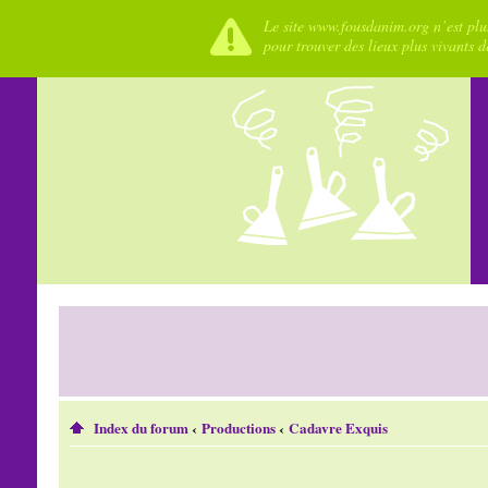
Le site www.fousdanim.org n’est plus
pour trouver des lieux plus vivants 
Index du forum
‹
Productions
‹
Cadavre Exquis