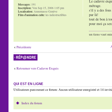
Le cadavre exqu
Messages:
191
métrage.
Inscription:
Ven Sep 15, 2006 1:05 pm
s'il y a des fou
Localisation:
Annemasse Genève
par là!
Film d'animation culte:
les indestructibles
tout de bon à to
pour moi ça sera
un tiens vaut mie
A
Précédente
Répondre
Retourner vers Cadavre Exquis
QUI EST EN LIGNE
Utilisateurs parcourant ce forum: Aucun utilisateur enregistré et 14 invit
Index du forum