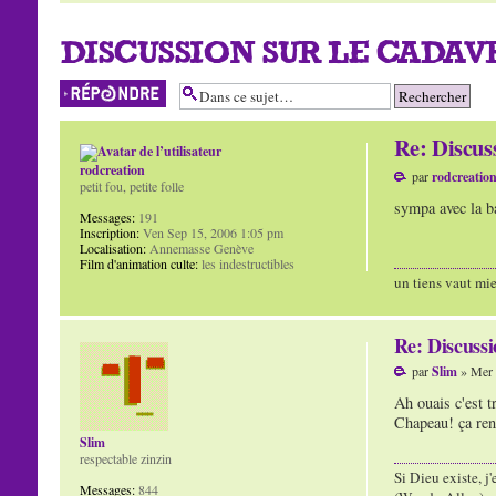
DISCUSSION SUR LE CADAVR
Répondre
Re: Discu
rodcreation
par
rodcreatio
petit fou, petite folle
sympa avec la ba
Messages:
191
Inscription:
Ven Sep 15, 2006 1:05 pm
Localisation:
Annemasse Genève
Film d'animation culte:
les indestructibles
un tiens vaut mie
Re: Discuss
par
Slim
» Mer 
Ah ouais c'est t
Chapeau! ça ren
Slim
respectable zinzin
Si Dieu existe, j
Messages:
844