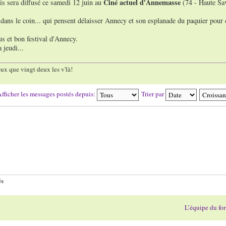
Ciné actuel d'Annemasse
is sera diffusé ce samedi 12 juin au
(74 - Haute Sa
s dans le coin... qui pensent délaisser Annecy et son esplanade du paquier pour c
us et bon festival d'Annecy.
 jeudi...
ux que vingt deux les v'là!
fficher les messages postés depuis:
Trier par
és
L’équipe du fo