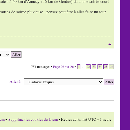
voie - à 40 km d'Annecy et 6 km de Genève) dans une soirée court
auses de soirée pluvieuse...pensez peut être à aller faire un tour
754 messages •
Page
26
sur
26
•
...
1
22
23
24
25
26
Aller à:
rum
•
Supprimer les cookies du forum
• Heures au format UTC + 1 heure