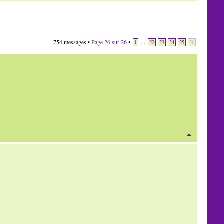
754 messages •
Page
26
sur
26
•
...
1
22
23
24
25
26