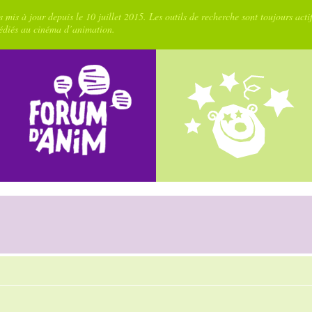
 mis à jour depuis le 10 juillet 2015. Les outils de recherche sont toujours acti
dédiés au cinéma d’animation.