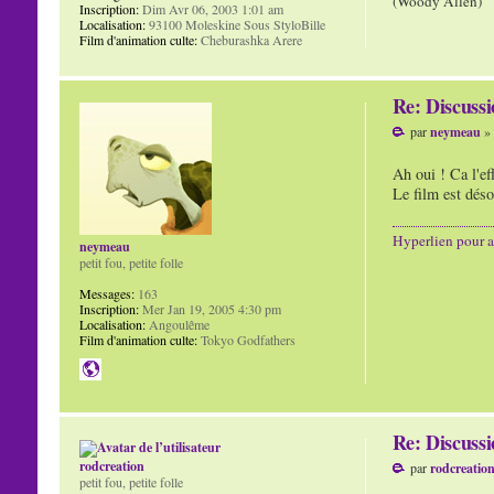
(Woody Allen)
Inscription:
Dim Avr 06, 2003 1:01 am
Localisation:
93100 Moleskine Sous StyloBille
Film d'animation culte:
Cheburashka Arere
Re: Discuss
par
neymeau
» 
Ah oui ! Ca l'e
Le film est déso
Hyperlien pour a
neymeau
petit fou, petite folle
Messages:
163
Inscription:
Mer Jan 19, 2005 4:30 pm
Localisation:
Angoulême
Film d'animation culte:
Tokyo Godfathers
Re: Discuss
rodcreation
par
rodcreatio
petit fou, petite folle