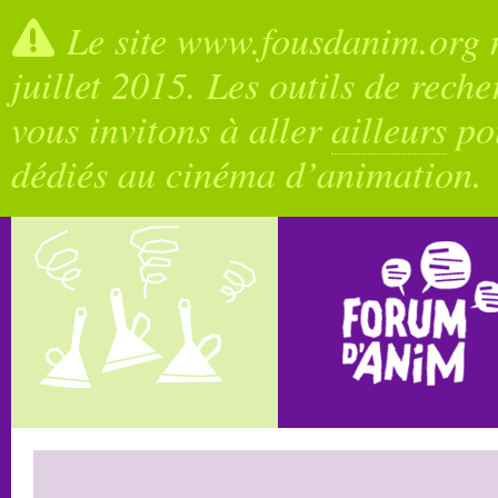
Le site www.fousdanim.org n
juillet 2015. Les outils de rech
vous invitons à aller
ailleurs
pou
dédiés au cinéma d’animation.