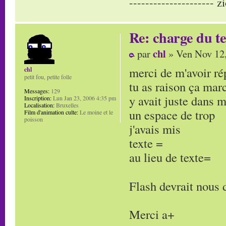
--------------------- zi
Re: charge du t
chl
par
» Ven Nov 12,
merci de m'avoir r
chl
petit fou, petite folle
tu as raison ça mar
Messages:
129
y avait juste dans m
Inscription:
Lun Jan 23, 2006 4:35 pm
Localisation:
Bruxelles
un espace de trop
Film d'animation culte:
Le moine et le
poisson
j'avais mis
texte =
au lieu de texte=
Flash devrait nous 
Merci a+