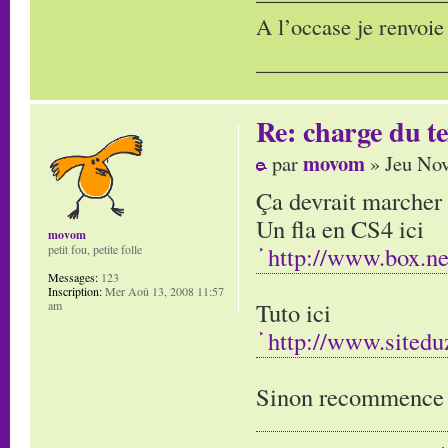
A l’occase je renvoie
_________________
Re: charge du t
movom
par
» Jeu Nov
Ça devrait marcher !
Un fla en CS4 ici
movom
http://www.box.n
petit fou, petite folle
Messages:
123
Inscription:
Mer Aoû 13, 2008 11:57
Tuto ici
am
http://www.siteduz
Sinon recommence t