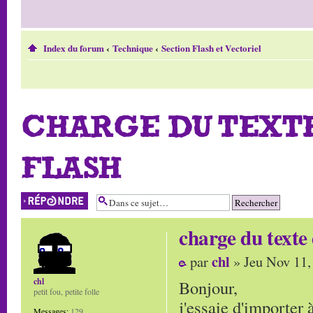
Index du forum
‹
Technique
‹
Section Flash et Vectoriel
CHARGE DU TEXT
FLASH
Répondre
charge du texte
chl
par
» Jeu Nov 11,
chl
Bonjour,
petit fou, petite folle
j'essaie d'importer 
Messages:
129