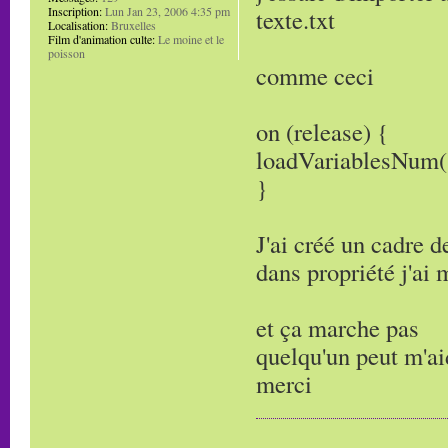
Inscription:
Lun Jan 23, 2006 4:35 pm
texte.txt
Localisation:
Bruxelles
Film d'animation culte:
Le moine et le
poisson
comme ceci
on (release) {
loadVariablesNum("t
}
J'ai créé un cadre 
dans propriété j'ai 
et ça marche pas
quelqu'un peut m'ai
merci
_________________