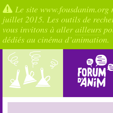
Le site www.fousdanim.org n
juillet 2015. Les outils de rech
vous invitons à aller
ailleurs
pou
dédiés au cinéma d’animation.